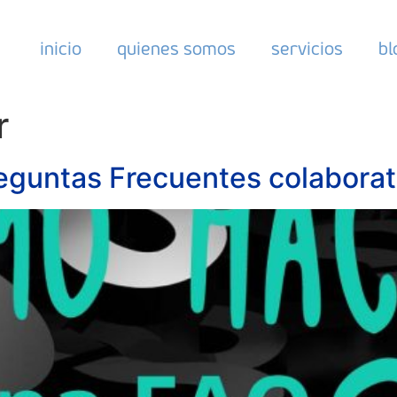
inicio
quienes somos
servicios
bl
r
guntas Frecuentes colaborat