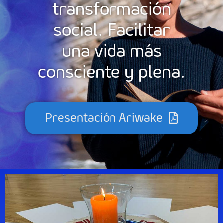
transformación
social. Facilitar
una vida más
consciente y plena.
Presentación Ariwake