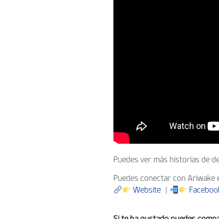
Puedes ver más historias de d
Puedes conectar con Ariwake 
Website
|
Faceboo
Si te ha gustado puedes compa