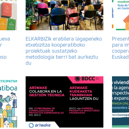
ueva
ELKARBIZIk erabilera lagapeneko
Presen
r
etxebizitza kooperatiboko
para im
proiektuak sustatzeko
coopera
uso
metodologia berri bat aurkeztu
Euskad
du