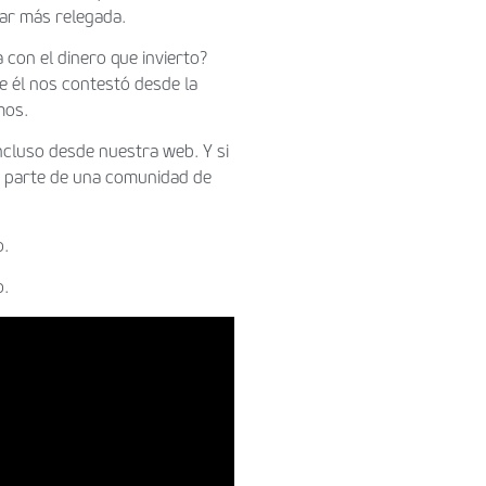
dar más relegada.
con el dinero que invierto?
 él nos contestó desde la
mos.
incluso desde nuestra web. Y si
ar parte de una comunidad de
o.
o.