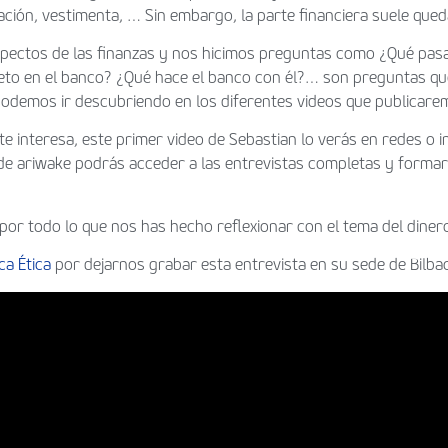
ción, vestimenta, … Sin embargo, la parte financiera suele que
ectos de las finanzas y nos hicimos preguntas como ¿Qué pasa 
eto en el banco? ¿Qué hace el banco con él?… son preguntas que
podemos ir descubriendo en los diferentes videos que publicare
te interesa, este primer video de Sebastian lo verás en redes o 
il de ariwake podrás acceder a las entrevistas completas y form
por todo lo que nos has hecho reflexionar con el tema del diner
ca Ética
por dejarnos grabar esta entrevista en su sede de Bilba