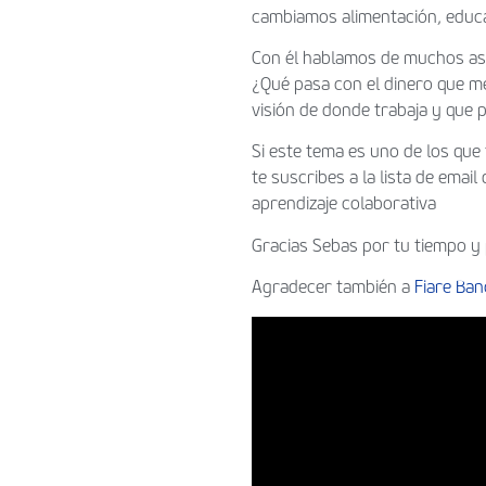
cambiamos alimentación, educa
Con él hablamos de muchos asp
¿Qué pasa con el dinero que m
visión de donde trabaja y que 
Si este tema es uno de los que 
te suscribes a la lista de ema
aprendizaje colaborativa
Gracias Sebas por tu tiempo y 
Agradecer también a
Fiare Ban