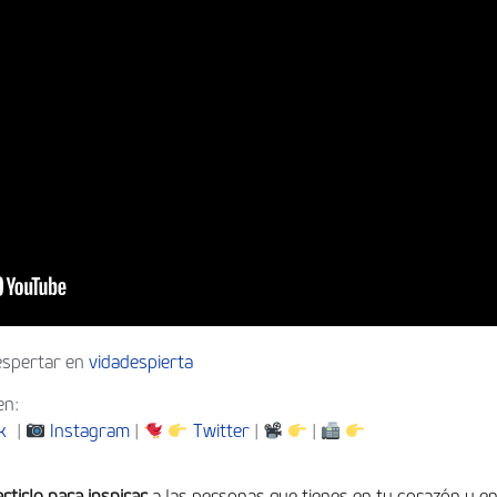
espertar en
vidadespierta
en:
k
|
Instagram
|
Twitter
|
|
rtirlo para inspirar
a las personas que tienes en tu corazón y e