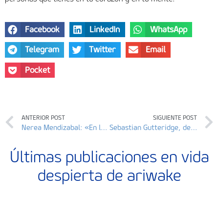
Facebook
LinkedIn
WhatsApp
Telegram
Twitter
Email
Pocket
ANTERIOR POST
SIGUIENTE POST
Nerea Mendizabal: «En la comunicación no violenta encontré todo lo que quería»
Sebastian Gutteridge, de Ingeniero mecánico a las finanzas éticas.
Últimas publicaciones en vida
despierta de ariwake