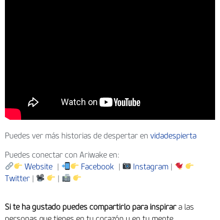
Puedes ver más historias de despertar en
vidadespierta
Puedes conectar con Ariwake en:
Website
|
Facebook
|
Instagram
|
Twitter
|
|
Si te ha gustado puedes compartirlo para inspirar
a las
personas que tienes en tu corazón y en tu mente.