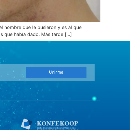
el nombre que le pusieron y es al que
as que había dado. Más tarde […]
Unirme