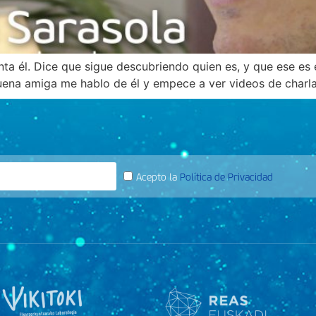
ta él. Dice que sigue descubriendo quien es, y que ese es 
uena amiga me hablo de él y empece a ver videos de charl
Acepto la
Política de Privacidad