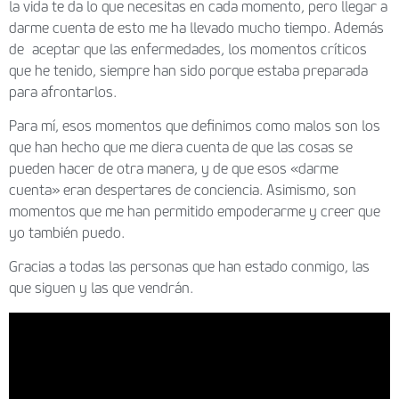
la vida te da lo que necesitas en cada momento, pero llegar a
darme cuenta de esto me ha llevado mucho tiempo. Además
de aceptar que las enfermedades, los momentos críticos
que he tenido, siempre han sido porque estaba preparada
para afrontarlos.
Para mí, esos momentos que definimos como malos son los
que han hecho que me diera cuenta de que las cosas se
pueden hacer de otra manera, y de que esos «darme
cuenta» eran despertares de conciencia. Asimismo, son
momentos que me han permitido empoderarme y creer que
yo también puedo.
Gracias a todas las personas que han estado conmigo, las
que siguen y las que vendrán.