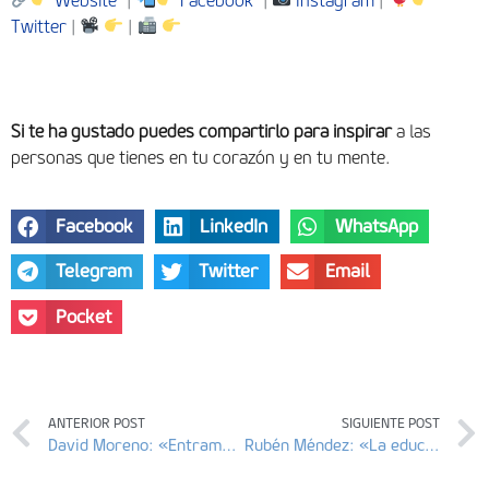
Website
|
Facebook
|
Instagram
|
Twitter
|
|
Si te ha gustado puedes compartirlo para inspirar
a las
personas que tienes en tu corazón y en tu mente.
Facebook
LinkedIn
WhatsApp
Telegram
Twitter
Email
Pocket
ANTERIOR POST
SIGUIENTE POST
David Moreno: «Entramos en contacto con lo más íntimo de las familias»
Rubén Méndez: «La educación reglada no cubría mis necesidades»