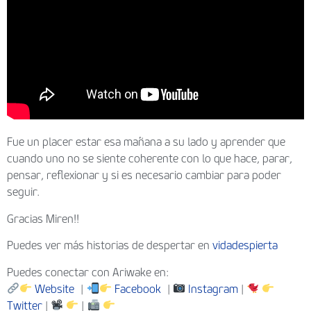
Fue un placer estar esa mañana a su lado y aprender que
cuando uno no se siente coherente con lo que hace, parar,
pensar, reflexionar y si es necesario cambiar para poder
seguir.
Gracias Miren!!
Puedes ver más historias de despertar en
vidadespierta
Puedes conectar con Ariwake en:
Website
|
Facebook
|
Instagram
|
Twitter
|
|