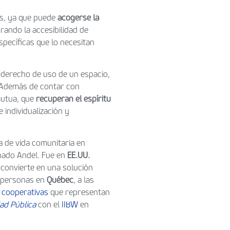
es, ya que puede
acogerse la
rando la accesibilidad de
específicas que lo necesitan
l derecho de uso de un espacio,
o. Además de contar con
mutua, que
recuperan el espíritu
 individualización y
ea de vida comunitaria en
nado Andel. Fue en
EE.UU.
convierte en una solución
0 personas en
Québec
, a las
0
cooperativas
que representan
dad Pública
con el
IIBW
en