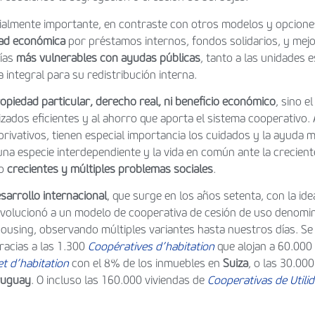
ialmente importante, en contraste con otros modelos y opcion
dad económica
por préstamos internos, fondos solidarios, y mejo
mías
más vulnerables con ayudas públicas
, tanto a las unidades 
integral para su redistribución interna.
opiedad particular, derecho real, ni beneficio económico
, sino e
ivizados eficientes y al ahorro que aporta el sistema cooperativ
rivativos, tienen especial importancia los cuidados y la ayuda 
na especie interdependiente y la vida en común ante la creciente
do
crecientes y múltiples
problemas sociales
.
sarrollo internacional
, que surge en los años setenta, con la id
evolucionó a un modelo de cooperativa de cesión de uso denomi
using, observando múltiples variantes hasta nuestros días. Se 
gracias a las 1.300
Coopératives d’habitation
que alojan a 60.00
t d’habitation
con el 8% de los inmuebles en
Suiza
, o las 30.00
ruguay
. O incluso las 160.000 viviendas de
Cooperativas de Utili