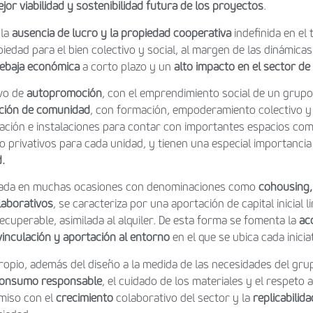
jor viabilidad y sostenibilidad futura de los proyectos
.
 la
ausencia de lucro y la propiedad cooperativa
indefinida en el 
piedad para el bien colectivo y social, al margen de las dinámica
rebaja económica
a corto plazo y
un
alto impacto en el sector de 
ivo de
autopromoción
, con el emprendimiento social de un grup
ción de comunidad
, con formación, empoderamiento colectivo 
ficación e instalaciones para contar con importantes espacios co
 privativos para cada unidad, y tienen una especial importancia
d.
ociada en muchas ocasiones con denominaciones como
cohousing, 
laborativos
, se caracteriza por una aportación de capital inicial 
ecuperable, asimilada al alquiler. De esta forma se fomenta la
acc
vinculación y aportación al entorno
en el que se ubica cada inicia
ropio, además del diseño a la medida de las necesidades del grup
 consumo responsable
, el cuidado de los materiales y el respeto
iso con el
crecimiento
colaborativo del sector y la
replicabilida