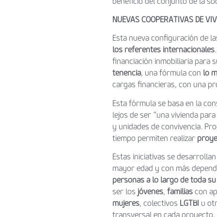
beneficio del conjunto de la so
NUEVAS COOPERATIVAS DE VI
Esta nueva configuración de la
los referentes internacionales
financiación inmobiliaria para 
tenencia
, una fórmula con
lo m
cargas financieras, con una pr
Esta fórmula se basa en la con
lejos de ser “una vivienda pa
y unidades de convivencia. Pro
tiempo permiten realizar
proye
Estas iniciativas se desarrolla
mayor edad y con más dependen
personas
a lo largo de toda su
ser los
jóvenes
,
familias
con apo
mujeres
, colectivos
LGTBI
u otr
transversal en cada proyecto,