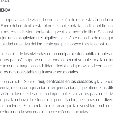
ciedad.
VIENDA
s cooperativas de vivienda con la cesión de uso, está
alineada c
. Fuera del contexto estatal no se contempla la tradicional figura
su posterior división horizontal y venta al mercado libre. Se con
ejor de la propiedad y el alquiler
: la cesión o derecho de uso, qu
opiedad colectiva del inmueble que permanece tras la construcció
sideración de las viviendas como
equipamientos habitacionales c
ra unos pocos”, suponen un sistema cooperativo
abierto a la entr
curan una mayor accesibilidad, flexibilidad y movilidad con los c
ctos de vida estables y transgeneracionales
.
n con carácter Senior,
muy centradas en los cuidados
y la atenci
cia, o con configuración intergeneracional, que atiende las
di
 vida
. Incluso se desarrollan importantes variantes para colect
yo a la crianza, la educación y conciliación, personas con
diver
as opciones. Es importante destacar que la diversidad también s
 reduciendo la segregación o creación de burbujas.