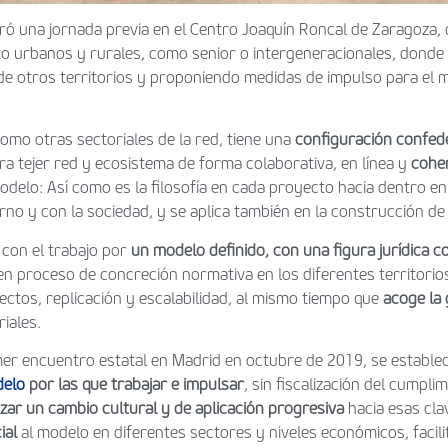
ebró una jornada previa en el Centro Joaquín Roncal de Zaragoza,
to urbanos y rurales, como senior o intergeneracionales, donde s
de otros territorios y proponiendo medidas de impulso para el 
omo otras sectoriales de la red, tiene una
configuración confede
ara tejer red y ecosistema de forma colaborativa, en línea y
cohe
odelo: Así como es la filosofía en cada proyecto hacia dentro 
orno y con la sociedad, y se aplica también en la construcción d
 con el trabajo por
un modelo definido, con una figura jurídica c
en proceso de concreción normativa en los diferentes territori
ectos, replicación y escalabilidad, al mismo tiempo que
acoge la
riales.
imer encuentro estatal en Madrid en octubre de 2019, se establ
delo
por las que trabajar e impulsar
, sin fiscalización del cumpli
ar un cambio cultural y de aplicación progresiva
hacia esas cla
ial
al modelo en diferentes sectores y niveles económicos, facil