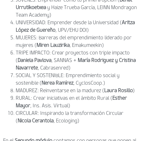
Urrutikoetxea
y Haize Trueba García, LEINN Mondragon
Team Academy)
UNIVERSIDAD: Emprender desde la Universidad (
Aritza
López de Guereño
, UPV/EHU DOI)
MUJERES: Barreras del emprendimiento liderado por
mujeres (
Miren Lauzirika
, Emakumeekin)
TRIPE IMPACTO: Crear proyectos con triple impacto
(
Daniela Pavlova
, SANNAS +
María Rodriguez y Cristina
Navarrete
, Cabrasenred)
SOCIAL Y SOSTENIBLE: Emprendimiento social y
sostenible (
Nerea Ramírez
, CyclosCoop.)
MADUREZ: Reinventarse en la madurez (
Laura Rosillo
)
RURAL: Crear iniciativas en el ámbito Rural (
Esther
Mayor
, Ins. Asis. Virtual)
CIRCULAR: Inspirando la transformación Circular
(
Nicola
Cerantola
, Ecologing)
En el
Segundo módulo
contamos con personas que ponen al