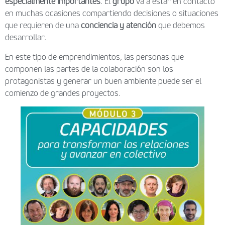
especialmente importantes
. El
grupo
va a estar en contacto
en muchas ocasiones compartiendo decisiones o situaciones
que requieren de una
conciencia y atención
que debemos
desarrollar.
En este tipo de emprendimientos, las personas que
componen las partes de la colaboración son los
protagonistas y generar un buen ambiente puede ser el
comienzo de grandes proyectos.