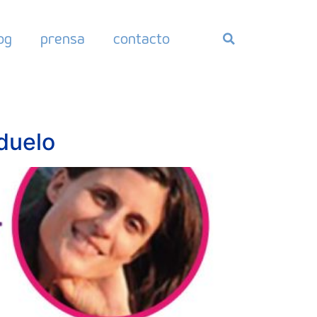
og
prensa
contacto
 duelo