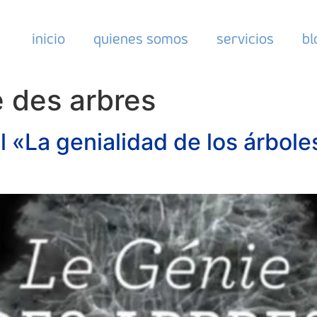
inicio
quienes somos
servicios
bl
 des arbres
«La genialidad de los árboles