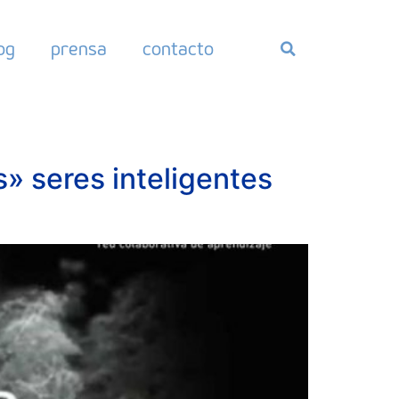
og
prensa
contacto
» seres inteligentes