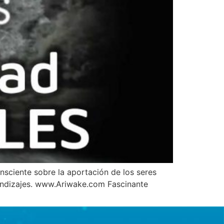
sciente sobre la aportación de los seres
rendizajes. www.Ariwake.com Fascinante