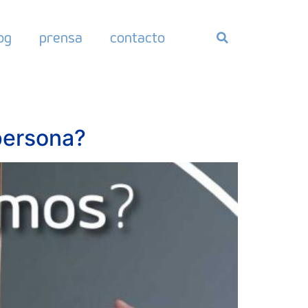
og
prensa
contacto
persona?