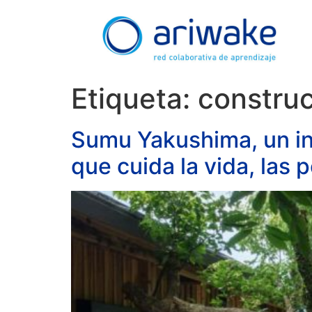
Etiqueta:
constru
Sumu Yakushima, un in
que cuida la vida, las 