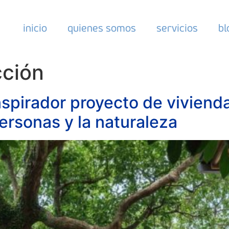
inicio
quienes somos
servicios
bl
cción
spirador proyecto de viviend
personas y la naturaleza