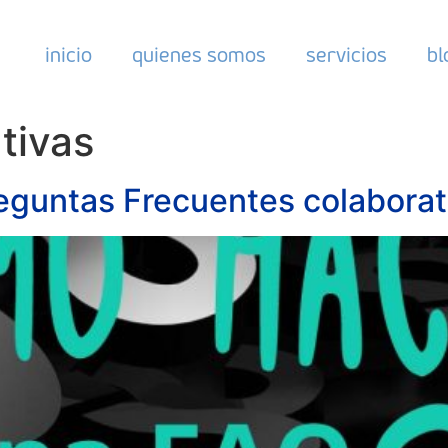
inicio
quienes somos
servicios
bl
tivas
guntas Frecuentes colaborat