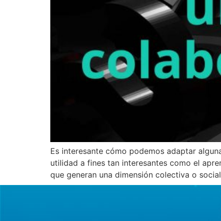
Es interesante cómo podemos adaptar algunas
utilidad a fines tan interesantes como el apre
que generan una dimensión colectiva o socia