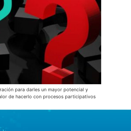
ación para darles un mayor potencial y
valor de hacerlo con procesos participativos