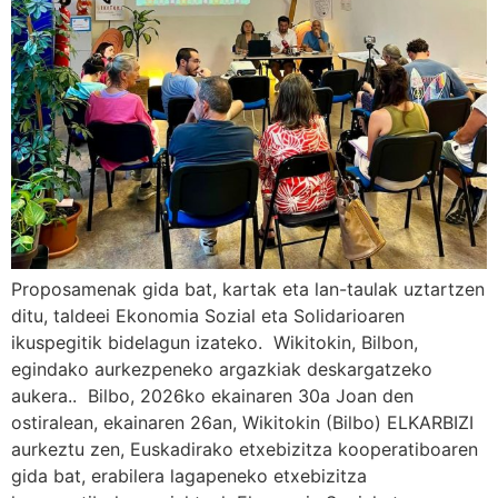
Proposamenak gida bat, kartak eta lan-taulak uztartzen
ditu, taldeei Ekonomia Sozial eta Solidarioaren
ikuspegitik bidelagun izateko. Wikitokin, Bilbon,
egindako aurkezpeneko argazkiak deskargatzeko
aukera.. Bilbo, 2026ko ekainaren 30a Joan den
ostiralean, ekainaren 26an, Wikitokin (Bilbo) ELKARBIZI
aurkeztu zen, Euskadirako etxebizitza kooperatiboaren
gida bat, erabilera lagapeneko etxebizitza