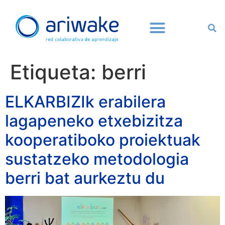
Etiqueta:
berri
ELKARBIZIk erabilera
lagapeneko etxebizitza
kooperatiboko proiektuak
sustatzeko metodologia
berri bat aurkeztu du