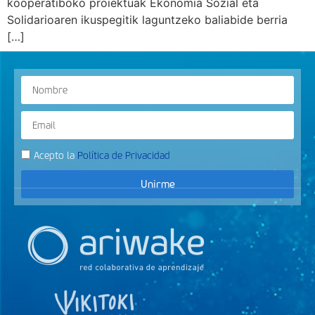
kooperatiboko proiektuak Ekonomia Sozial eta
Solidarioaren ikuspegitik laguntzeko baliabide berria
[…]
Acepto la
Política de Privacidad
Unirme