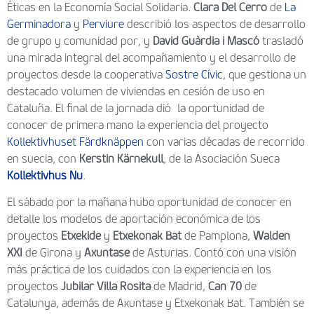
Éticas en la Economía Social Solidaria.
Clara Del Cerro
de
La
Germinadora
y
Perviure
describió los aspectos de desarrollo
de grupo y comunidad por, y
David Guàrdia i Mascó
trasladó
una mirada integral del acompañamiento y el desarrollo de
proyectos desde la cooperativa
Sostre Cívic
, que gestiona un
destacado volumen de viviendas en cesión de uso en
Cataluña. El final de la jornada dió la oportunidad de
conocer de primera mano la experiencia del proyecto
Kollektivhuset Färdknäppen
con varias décadas de recorrido
en suecia, con
Kerstin Kärnekull
, de la Asociación Sueca
Kollektivhus Nu
.
El sábado por la mañana hubo oportunidad de conocer en
detalle los modelos de aportación económica de los
proyectos
Etxekide
y
Etxekonak Bat
de Pamplona,
Walden
XXI
de Girona y
Axuntase
de Asturias. Contó con una visión
más práctica de los cuidados con la experiencia en los
proyectos
Jubilar Villa Rosita
de Madrid,
Can 70
de
Catalunya, además de Axuntase y Etxekonak Bat. También se