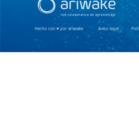
Hecho con ♥ por ariwake
Aviso legal
Polí