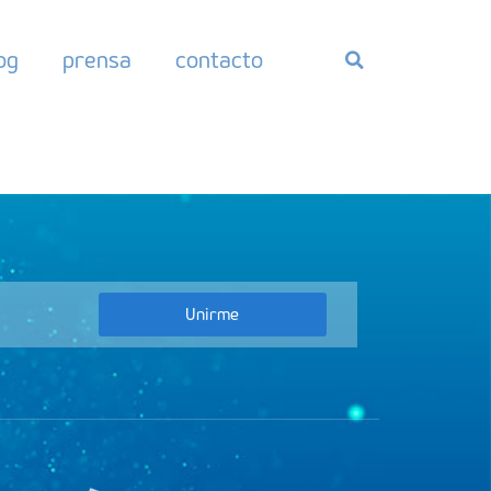
og
prensa
contacto
Unirme