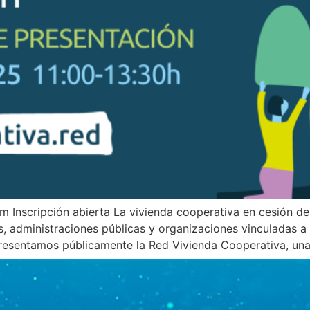
om Inscripción abierta La vivienda cooperativa en cesión d
, administraciones públicas y organizaciones vinculadas a 
resentamos públicamente la Red Vivienda Cooperativa, un