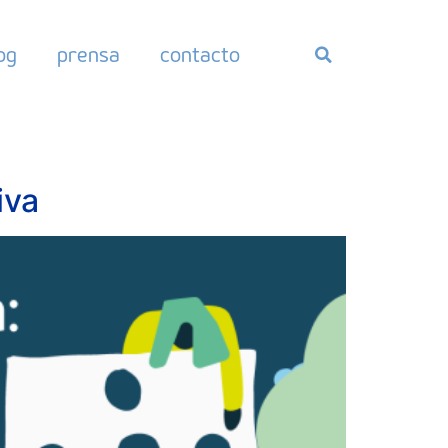
og
prensa
contacto
iva