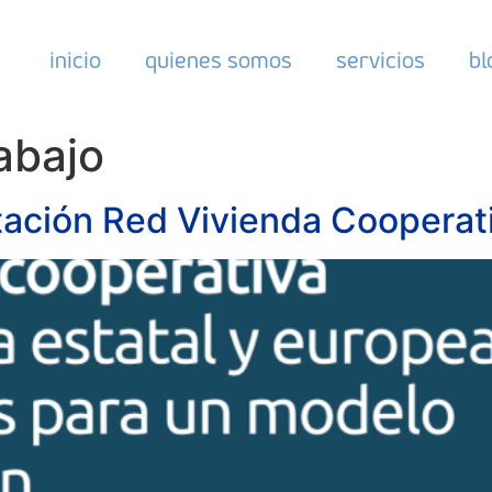
inicio
quienes somos
servicios
bl
abajo
tación Red Vivienda Cooperat