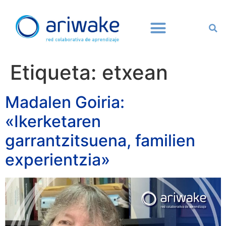
Etiqueta:
etxean
Madalen Goiria:
«Ikerketaren
garrantzitsuena, familien
experientzia»