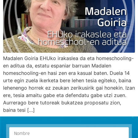
Madalen Goiria EHUko irakaslea da eta homeschooling-
en aditua da, estatu espaniar barruan Madalen
homeschooling-en hasi zen era kasual baten. Duela 14
urte egin zuela ikerketa bere lehen tesia egiteko, baina
lehenengo horrek ez zeukan zerikusirik gai honekin. Izan
ere, tesia amaitu gabe eta defendatu gabe utzi zuen.
Aurrerago bere tutoreak bukatzea proposatu zion,
baina tesi […]