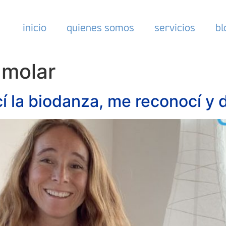
inicio
quienes somos
servicios
bl
amolar
 la biodanza, me reconocí y di