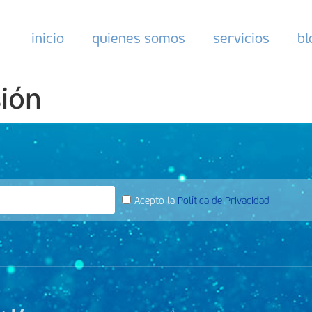
inicio
quienes somos
servicios
bl
ión
Acepto la
Política de Privacidad