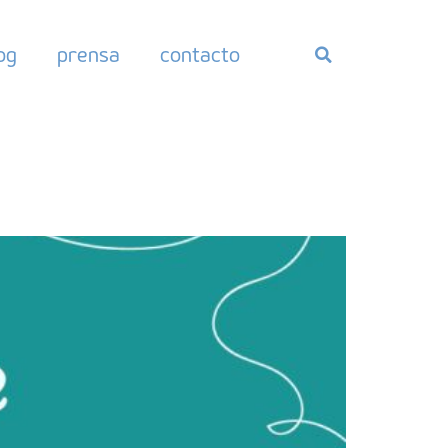
og
prensa
contacto