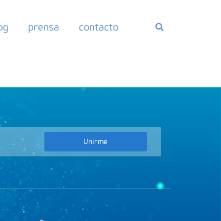
og
prensa
contacto
Unirme