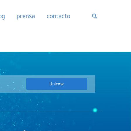
og
prensa
contacto
Unirme