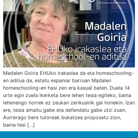
Madalen Goiria EHUko irakaslea da eta homeschooling-
en aditua da, estatu espaniar barruan Madalen
homeschooling-en hasi zen era kasual baten. Duela 14
urte egin zuela ikerketa bere lehen tesia egiteko, baina
lehenengo horrek ez zeukan zerikusirik gai honekin. Izan
ere, tesia amaitu gabe eta defendatu gabe utzi zuen.
Aurrerago bere tutoreak bukatzea proposatu zion,
baina tesi […]