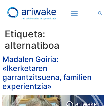
Etiqueta:
alternatiboa
Madalen Goiria:
«Ikerketaren
garrantzitsuena, familien
experientzia»