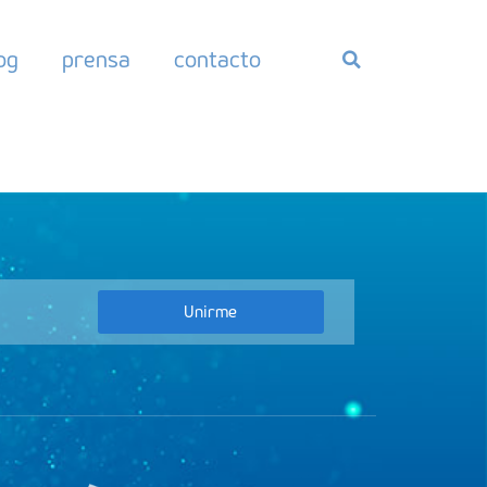
og
prensa
contacto
Unirme