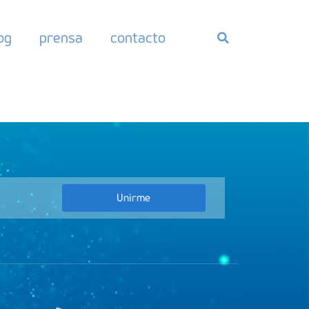
og
prensa
contacto
Unirme