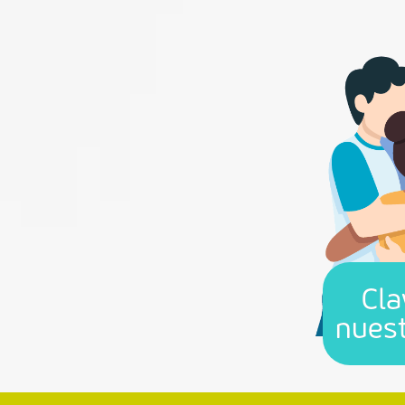
Cla
nuest