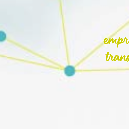
empr
tran