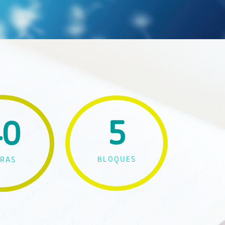
5
40
BLOQUES
RAS