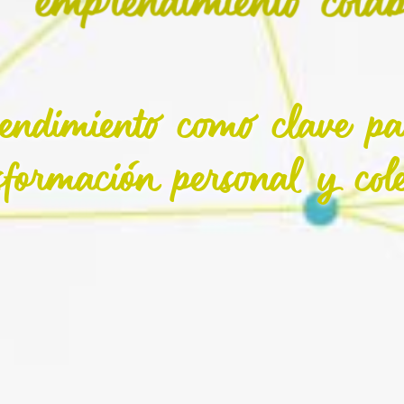
endimiento como clave pa
sformación personal y cole