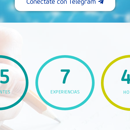
Conéctate con Telegram
5
7
NTES
EXPERIENCIAS
HO