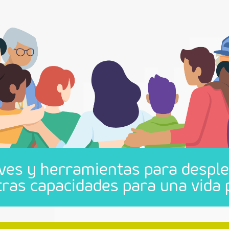
ves y herramientas para despl
ras capacidades para una vida pl