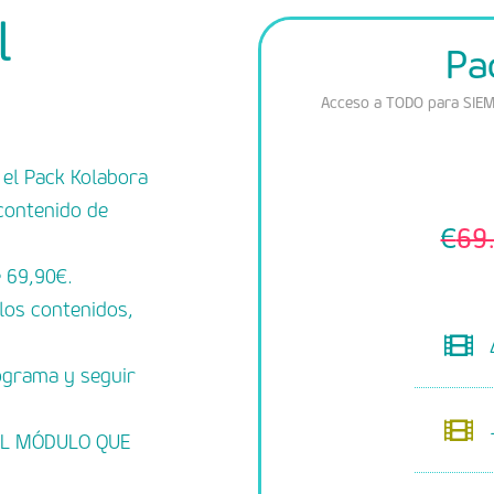
l
Pa
Acceso a TODO para SIE
 el
Pack Kolabora
 contenido de
€
69
 69,90€.
los contenidos
,
ograma y seguir
EL MÓDULO
QUE