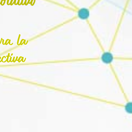
ra la
ctiva