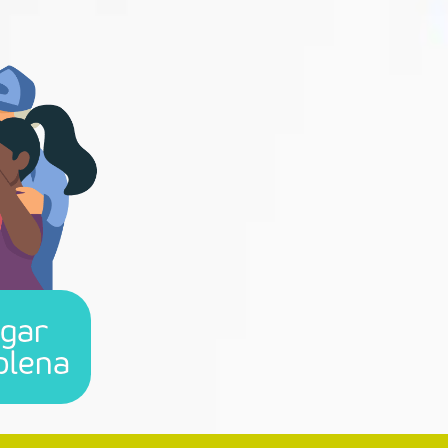
egar
ena ​​