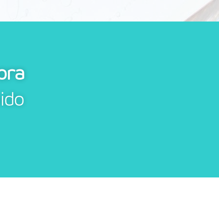
ora
ido